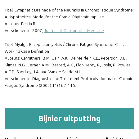
Titel: Lymphatic Drainage of the Neuraxis in Chronic Fatigue Syndrome:
A Hypothetical Model for the Cranial Rhythmic Impulse
Auteurs: Perrin R.
Verschenen in: 2007,
Journal of Osteopathic Medicine
Titel: Myalgic Encephalomyelitis / Chronic Fatigue Syndrome: Clinical
Working Case Definition
Auteurs: Carruthers, B.M., Jain, A.K., De Meirleir, K.L., Peterson, D.L.,
Klimas, N.G., Lerner, A.M., Bested, A.C., Flor-Henry, P., Joshi, P., Powles,
A.C.P., Sherkey, J.A. and Van de Sande M.I.,
Verschenen in: Diagnostic and Treatment Protocols. Journal of Chronic
Fatigue Syndrome (2003) 11(1): 7-115.
Bijnier uitputting