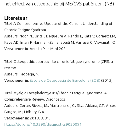
het effect van osteopathie bij ME/CVS patiënten. (NB)
Literatuur
Titel: A Comprehensive Update of the Current Understanding of
Chronic Fatigue Syndrom
Auteurs: Noor, N., Urits I, Degueure A, Rando L, Kata V, Cornett EM,
Kaye AD, Imani F, Narimani-Zamanabadi M, Varrassi G, Viswanath O.
Verschenen in: Anesth Pain Med 2021
Titel: Osteopathic approach to chronic fatigue syndrome (CFS): a
review
Auteurs: Fagoaga, N.
Verschenen in:
Escola de Osteopatia de Barcelona (EOB)
(2013)
Titel: Myalgic Encephalomyelitis/Chronic Fatigue Syndrome: A
Comprehensive Review. Diagnostics
Auteurs: Cortes Rivera, M.; Mastronardi, C.; Silva-Aldana, C.T.; Arcos-
Burgos, M.; Lidbury, B.A.
Verschenen in: 2019, 9, 91.
https://doi.org/10.3390/diagnostics9030091