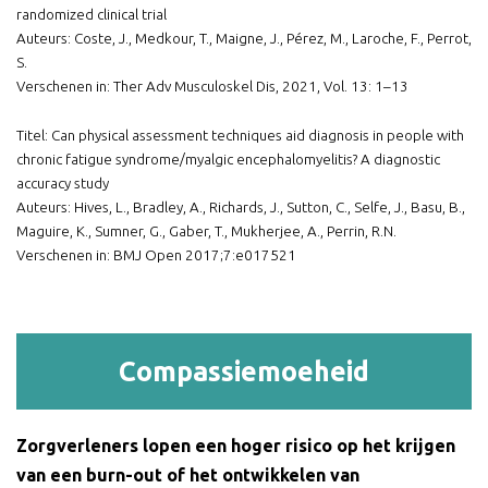
randomized clinical trial
Auteurs: Coste, J., Medkour, T., Maigne, J., Pérez, M., Laroche, F., Perrot,
S.
Verschenen in: Ther Adv Musculoskel Dis, 2021, Vol. 13: 1–13
Titel: Can physical assessment techniques aid diagnosis in people with
chronic fatigue syndrome/myalgic encephalomyelitis? A diagnostic
accuracy study
Auteurs: Hives, L., Bradley, A., Richards, J., Sutton, C., Selfe, J., Basu, B.,
Maguire, K., Sumner, G., Gaber, T., Mukherjee, A., Perrin, R.N.
Verschenen in: BMJ Open 2017;7:e017521
Compassiemoeheid
Zorgverleners lopen een hoger risico op het krijgen
van een burn-out of het ontwikkelen van