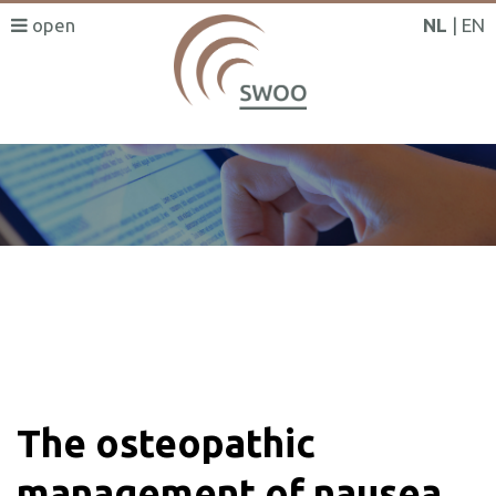
NL
EN
SWOO literatuurzoeker
The osteopathic
management of nausea