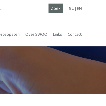
NL
EN
osteopaten
Over SWOO
Links
Contact