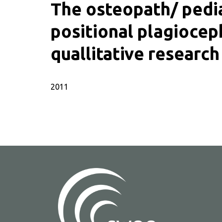
The osteopath/ pedia
positional plagiocep
quallitative research
SWOO literatuurzoe
2011