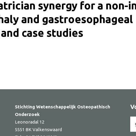
trician synergy for a non-in
haly and gastroesophageal 
 and case studies
ker
V
Stichting Wetenschappelijk Osteopathisch
Onderzoek
Leonoradal 12
5551 BK Valkenswaard