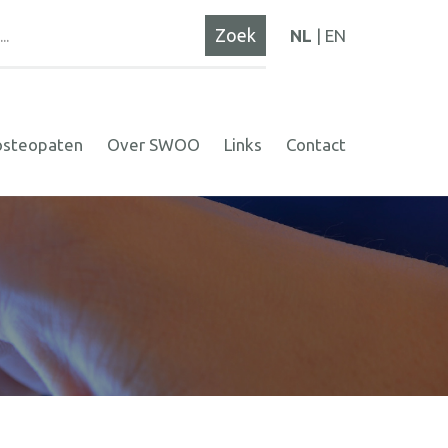
NL
EN
osteopaten
Over SWOO
Links
Contact