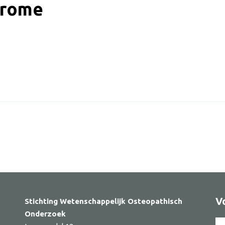
drome
ker
V
Stichting Wetenschappelijk Osteopathisch
Onderzoek