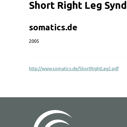
Short Right Leg Syn
somatics.de
SWOO literatuurzoe
2005
http://www.somatics.de/ShortRightLeg2.pdf