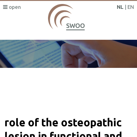
NL
EN
SWOO literatuurzoeker
role of the osteopathic
lesion in functional and