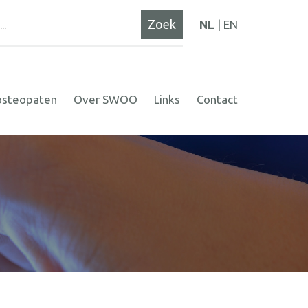
NL
EN
osteopaten
Over SWOO
Links
Contact