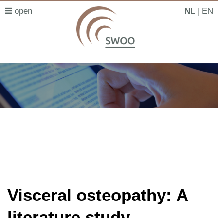
NL
EN
SWOO literatuurzoeker
Visceral osteopathy: A
literature study