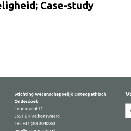
eligheid; Case-study
ker
V
Stichting Wetenschappelijk Osteopathisch
Onderzoek
Leonoradal 12
5551 BK Valkenswaard
Tel. +31 (30) 3040063
nvo@osteopathie.nl