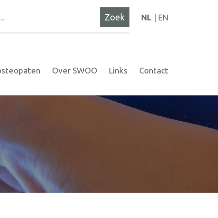
NL
EN
osteopaten
Over SWOO
Links
Contact