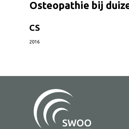
Osteopathie bij duiz
CS
SWOO literatuurzoe
2016