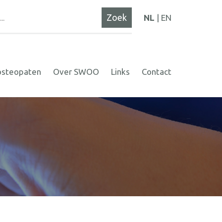
NL
EN
osteopaten
Over SWOO
Links
Contact