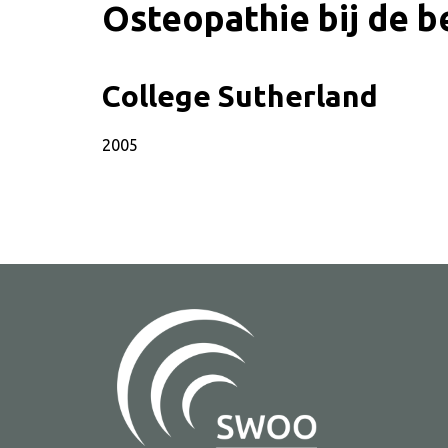
Osteopathie bij de 
College Sutherland
SWOO literatuurzoe
2005