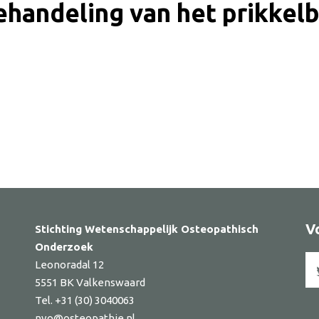
behandeling van het prikk
ker
V
Stichting Wetenschappelijk Osteopathisch
Onderzoek
Leonoradal 12
5551 BK Valkenswaard
Tel. +31 (30) 3040063
nvo@osteopathie.nl