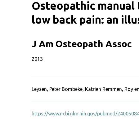
Osteopathic manual 
low back pain: an ill
SWOO literatuurzoe
J Am Osteopath Assoc
2013
Leysen, Peter Bombeke, Katrien Remmen, Roy en
https://www.ncbi.nlm.nih.gov/pubmed/2400508