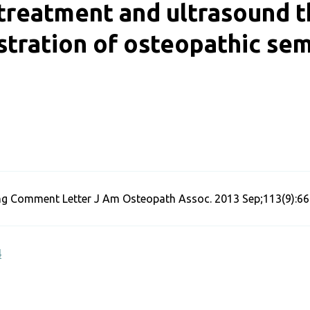
treatment and ultrasound t
ustration of osteopathic se
ker
g Comment Letter J Am Osteopath Assoc. 2013 Sep;113(9):660-
4