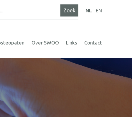
NL
EN
osteopaten
Over SWOO
Links
Contact