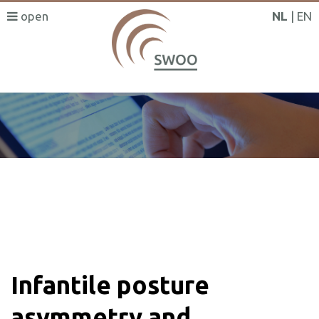
NL
EN
SWOO literatuurzoeker
Infantile posture
asymmetry and