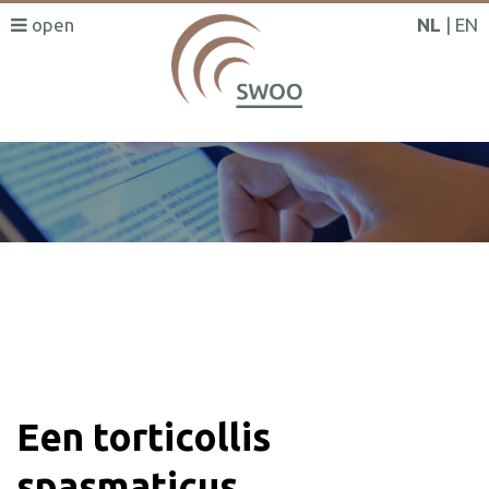
NL
EN
SWOO literatuurzoeker
Een torticollis
spasmaticus