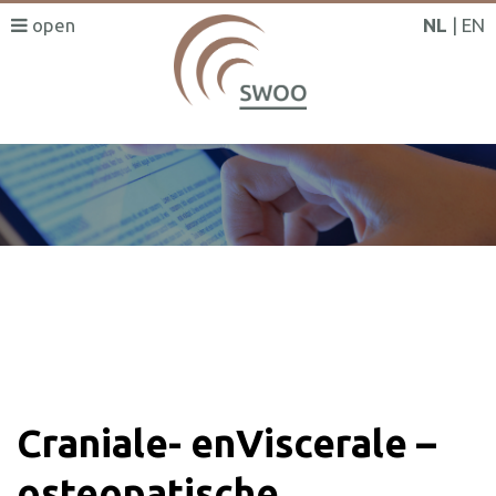
NL
EN
SWOO literatuurzoeker
Craniale- enViscerale –
osteopatische