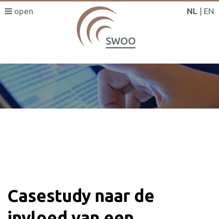
NL
EN
SWOO literatuurzoeker
Casestudy naar de
invloed van een