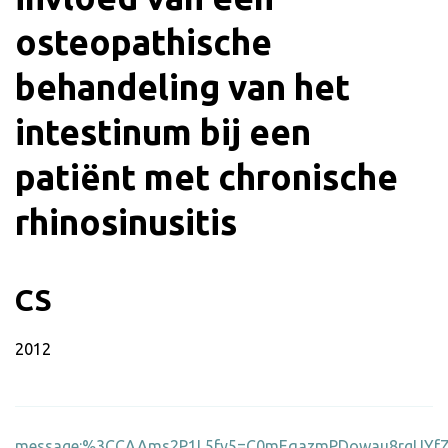
osteopathische
behandeling van het
intestinum bij een
patiënt met chronische
rhinosinusitis
CS
2012
message:%3CCAAms2P1L5fy5=C0mEqazmPDowau8rgUYfZ2