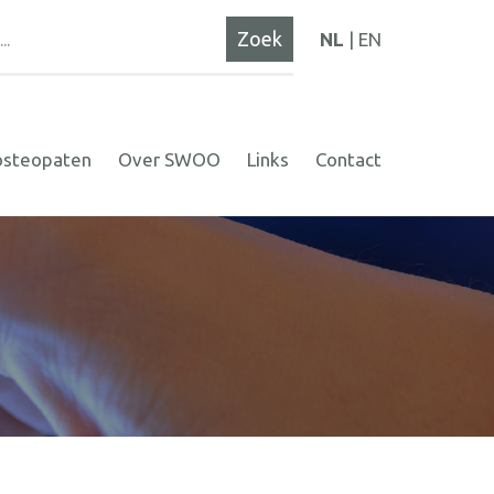
NL
EN
osteopaten
Over SWOO
Links
Contact