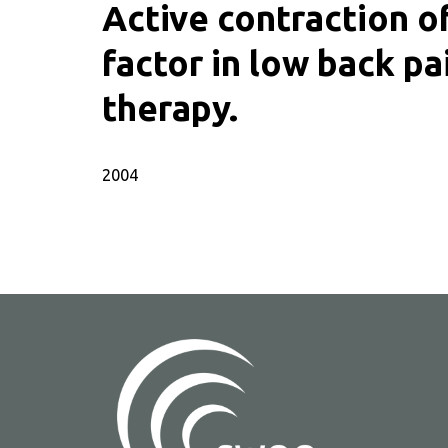
Active contraction of
factor in low back pa
therapy.
SWOO literatuurzoe
2004