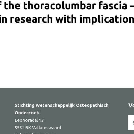
 the thoracolumbar fascia –
in research with implicatio
ker
V
Stichting Wetenschappelijk Osteopathisch
Onderzoek
Leonoradal 12
5551 BK Valkenswaard